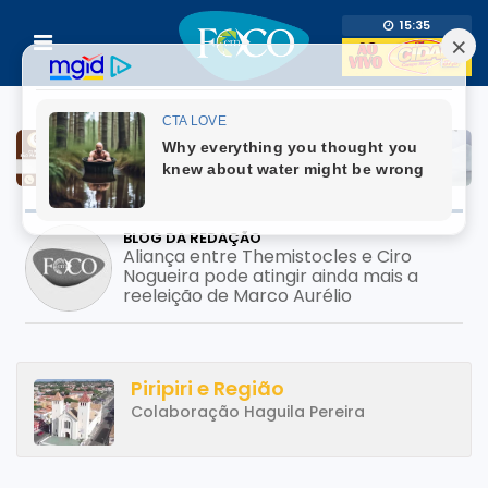
15:35
BLOG DA REDAÇÃO
Prefeito usa adesivo do filho pré-
candidato em mutirão de saúde; pode
configurar crime eleitoral?
Piripiri e Região
Colaboração Haguila Pereira