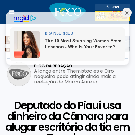
19:49
BLOG DA REDAÇÃO
Prefeito usa adesivo do filho pré-
candidato em mutirão de saúde; pode
configurar crime eleitoral?
Deputado do Piauí usa
dinheiro da Câmara para
alugar escritório da tia em