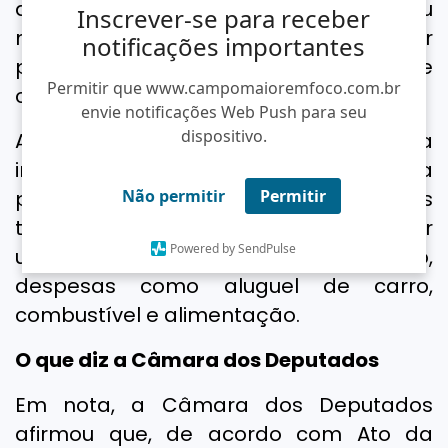
aluguel, o gabinete de Átila Lira usou
Inscrever-se para receber
mais de R$ 31 mil da cota parlamentar
notificações importantes
para o pagamento da taxa de
Permitir que www.campomaioremfoco.com.br
condomínio das unidades.
envie notificações Web Push para seu
dispositivo.
A cota parlamentar é uma verba
indenizatória disponível a cada
parlamentar para custeio de despesas
Não permitir
Permitir
típicas do mandato. A quantia pode ser
Powered by SendPulse
usada para reembolsar, por exemplo,
despesas como aluguel de carro,
combustível e alimentação.
O que diz a Câmara dos Deputados
Em nota, a Câmara dos Deputados
afirmou que, de acordo com Ato da