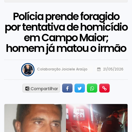
Polícia prende foragido
por tentativa de homicídio
em Campo Maior;
homem já matou o irmão
Colaboração Joiciele Araújo
21/05/2026
Facebook
Twitter
Whatsapp
Hiperlink
Compartilhar