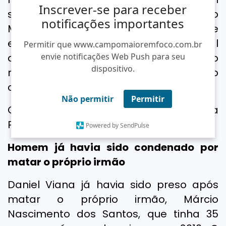
Inscrever-se para receber
socorridas pelo Serviço de Atendimento
notificações importantes
Móvel de Urgência (SAMU), e
encaminhadas para o Hospital Regional
Permitir que www.campomaioremfoco.com.br
de Campo Maior. O homem esfaqueado
envie notificações Web Push para seu
dispositivo.
recebeu alta médica 3 dias após o
crime.
Não permitir
Permitir
O caso segue sendo investigado pela
Polícia Civil de Campo Maior.
Powered by SendPulse
Homem já havia sido condenado por
matar o próprio irmão
Daniel Viana já havia sido preso após
matar o próprio irmão, Márcio
Nascimento dos Santos, que tinha 35