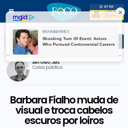
07:50
BLOG DA REDAÇÃO
Lula atuou para a neutralidade do PP de
Ciro Nogueira. Neutralidade ou
estratégia?
Barbara Fialho muda de
visual e troca cabelos
escuros por loiros