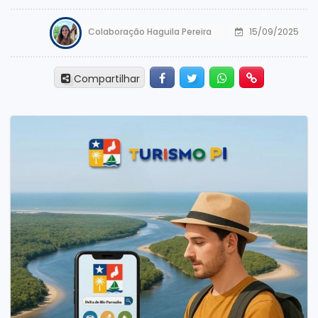
Colaboração Haguila Pereira
15/09/2025
Facebook
Twitter
Whatsapp
Hiperlink
Compartilhar