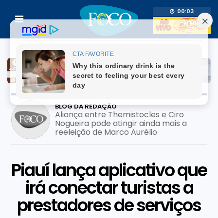
00:03
BLOG DA REDAÇÃO
Prefeito usa adesivo do filho pré-
candidato em mutirão de saúde; pode
configurar crime eleitoral?
Piauí lança aplicativo que
irá conectar turistas a
prestadores de serviços