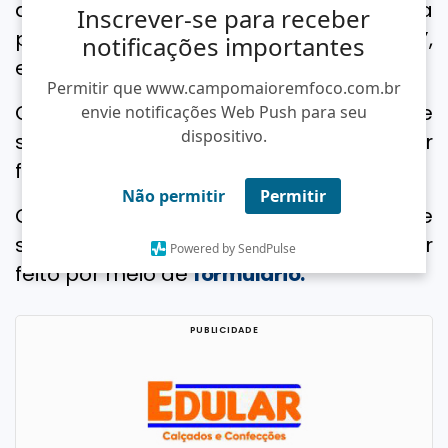
aderirem, mais completo será o guia
Inscrever-se para receber
para quem escolhe conhecer o Piauí”,
notificações importantes
enfatiza o gestor.
Permitir que www.campomaioremfoco.com.br
O cadastro para prestadores de
envie notificações Web Push para seu
dispositivo.
serviços turísticos é gratuito e pode ser
feito por meio de formulário.
Não permitir
Permitir
O cadastro para prestadores de
serviços turísticos é gratuito e pode ser
Powered by SendPulse
feito por meio de
formulário.