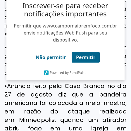
•Segundo a correspondente da Globo
Inscrever-se para receber
em Washington, Raquel Krähenbühl, a
notificações importantes
agenda do presidente americano já não
incluía eventos oficiais neste fim de
Permitir que www.campomaioremfoco.com.br
envie notificações Web Push para seu
semana.
dispositivo.
•Krähenbühl também confirmou que um
grupo de jornalistas se preparava para
Não permitir
Permitir
acompanhar o dia de Trump no campo
de golfe.
Powered by SendPulse
•Anúncio feito pela Casa Branca no dia
27 de agosto diz que a bandeira
americana foi colocada a meio-mastro,
em razão do ataque realizado
em Minneapolis, quando um atirador
abriu fogo em uma igreja em