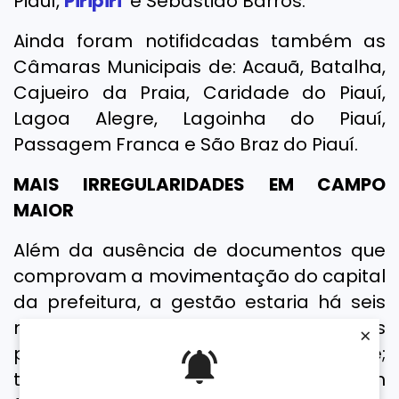
Piauí,
Piripiri
e Sebastião Barros.
Ainda foram notifidcadas também as
Câmaras Municipais de: Acauã, Batalha,
Cajueiro da Praia, Caridade do Piauí,
Lagoa Alegre, Lagoinha do Piauí,
Passagem Franca e São Braz do Piauí.
MAIS IRREGULARIDADES EM CAMPO
MAIOR
Além da ausência de documentos que
comprovam a movimentação do capital
da prefeitura, a gestão estaria há seis
meses sem repassar as contriuições
×
previdenciárias dos servidores da Saúde;
três meses do administrativo; e sem