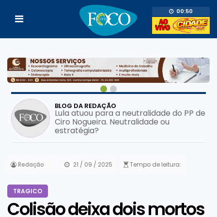
00:50
BLOG DA REDAÇÃO
e
Aliança entre Themistocles e Ciro
Nogueira pode atingir ainda mais a
reeleição de Marco Aurélio
Redação
21 / 09 / 2025
Tempo de leitura:
TRAGICO
Colisão deixa dois mortos