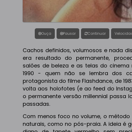
Ouça
Pausar
Continuar
Velocida
Cachos definidos, volumosos e nada dis
era resultado do permanente, proc
salões de beleza e as telas do cinema 
1990 - quem não se lembra dos ca
protagonista do filme Flashdance, de 198
volta aos holofotes (e ao feed do Insta
o permanente versão millennial passa 
passadas.
Com menos foco no volume, o método 
naturais, como no pós-praia. A ideia é 
digno de tapete vermelho sem prec