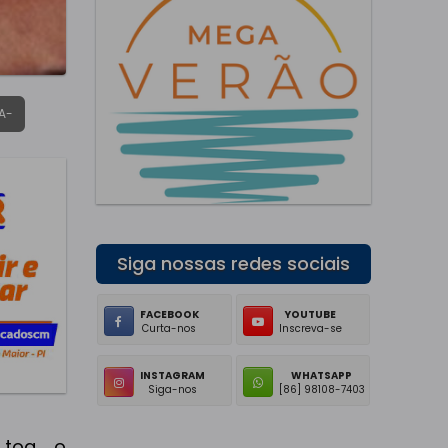
A-
Siga nossas redes sociais
FACEBOOK
YOUTUBE
Curta-nos
Inscreva-se
INSTAGRAM
WHATSAPP
Siga-nos
[86] 98108-7403
toa, o