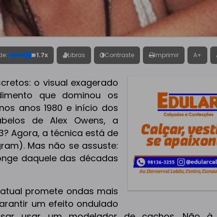
de:
1.7x
Libras
Contraste
Imprimir
A+
cretos: o visual exagerado
edimento que dominou os
nos anos 1980 e início dos
belos de Alex Owens, a
3? Agora, a técnica está de
gram). Mas não se assuste:
longe daquele das décadas
atual promete ondas mais
garantir um efeito ondulado
isar usar um modelador de cachos. Não à 