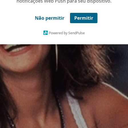
notificações Web Push para seu dispositivo.
Não permitir
Permitir
Powered by SendPulse