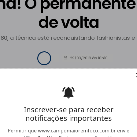
ha! O permanente 
de volta
80, a técnica está reconquistando fashionistas e 
29/03/2018
às 18h10
Facebook
Twitter
Whatsapp
Hiperlink
Compartilhar
Inscrever-se para receber
notificações importantes
Permitir que www.campomaioremfoco.com.br envie