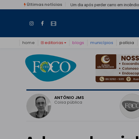
Últimas notícias
Teresina
Um dia após perder carro em incêndio
home
editorias
blogs
municípios
polícia
O
ANTÔNIO JMS
vo do
Coisa pública
o em
 pode
eitoral?