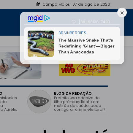
Campo Maior, 07 de ago de 2026
Nossa Senhora de Nazaré conquista 1º lugar na Regi
[86] 98108-7403
09:32
O
BLOG DA REDAÇÃO
mistocles
Prefeito usa adesivo do
pode
filho pré-candidato em
 a
mutirão de saúde; pode
o Aurélio
configurar crime eleitoral?