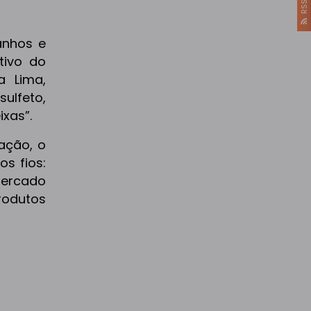
RSS
anhos e
tivo do
a Lima,
ulfeto,
ixas”.
ação, o
s fios:
 mercado
rodutos