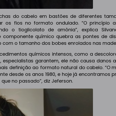
chas do cabelo em bastões de diferentes tam
r os fios no formato ondulado. “O princípio a
o o tioglicolato de amônia”, explica Silvan
se componente químico quebra as pontes de diss
o com o tamanho dos bobes enrolados nas made
ocedimentos químicos intensos, como a descolor
 especialistas garantem, ele não causa danos ao
 mais definição ao formato natural do cabelo. “O
nte desde os anos 1980, e hoje já encontramos p
ue no passado”, diz Jeferson.