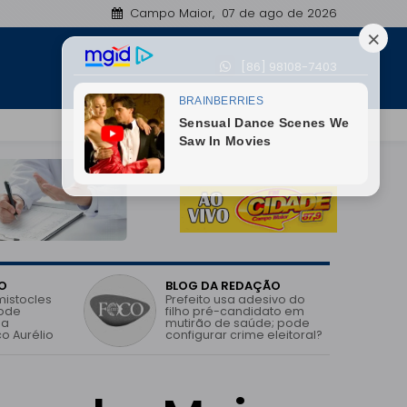
Campo Maior, 07 de ago de 2026
Jatobá do Piauí registra avanço no IDEB e melhor
[86] 98108-7403
19:25
O
BLOG DA REDAÇÃO
mistocles
Prefeito usa adesivo do
pode
filho pré-candidato em
 a
mutirão de saúde; pode
o Aurélio
configurar crime eleitoral?