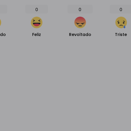
0
0
0
ado
Feliz
Revoltado
Triste