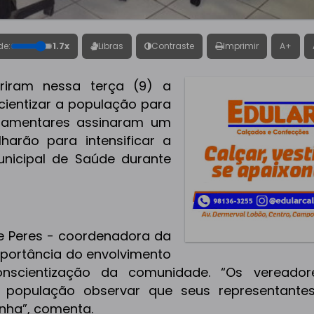
de:
1.7x
Libras
Contraste
Imprimir
A+
iram nessa terça (9) a
ientizar a população para
arlamentares assinaram um
arão para intensificar a
unicipal de Saúde durante
e Peres - coordenadora da
portância do envolvimento
nscientização da comunidade. “Os vereador
população observar que seus representante
nha”, comenta.