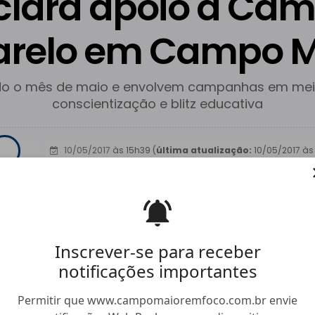
lara apoio a Ca
relo em Campo M
do o mês de maio e envolvem campanhas em meio
conscientização e blitz educativa
10/05/2017
às 15h39 (
última atualização:
10/05/2017 às
Facebook
Twitter
Whatsapp
Hiperlink
Compartilhar
Inscrever-se para receber
notificações importantes
Permitir que www.campomaioremfoco.com.br envie