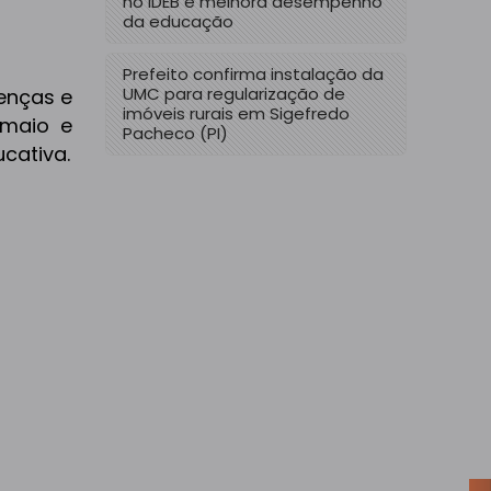
no IDEB e melhora desempenho
da educação
Prefeito confirma instalação da
UMC para regularização de
enças e
imóveis rurais em Sigefredo
 maio e
Pacheco (PI)
cativa.