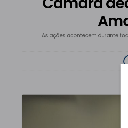
Câmara dec
Ama
As ações acontecem durante to