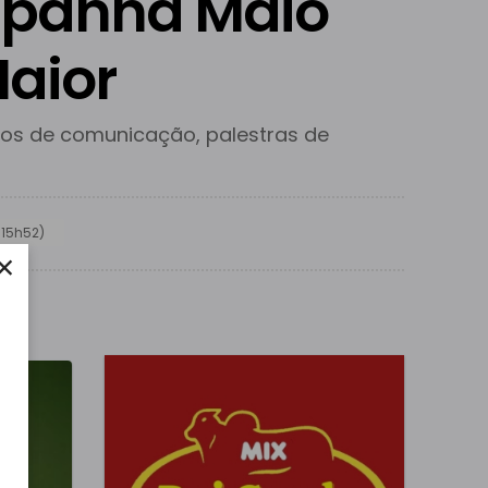
mpanha Maio
aior
s de comunicação, palestras de
 15h52)
×