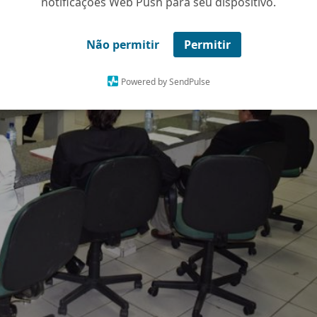
notificações Web Push para seu dispositivo.
Não permitir
Permitir
Powered by SendPulse