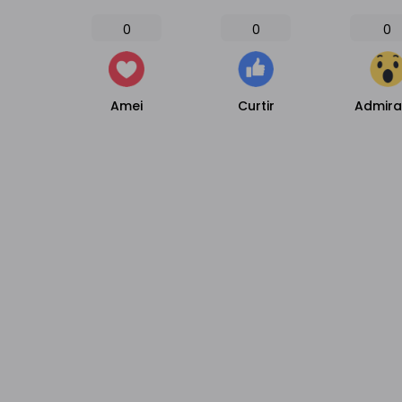
0
0
0
Amei
Curtir
Admir