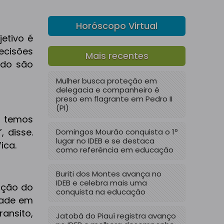
Horóscopo Virtual
jetivo é
ecisões
Mais recentes
tido são
Mulher busca proteção em
delegacia e companheiro é
preso em flagrante em Pedro II
(PI)
s temos
 disse.
Domingos Mourão conquista o 1º
lugar no IDEB e se destaca
ica.
como referência em educação
Buriti dos Montes avança no
IDEB e celebra mais uma
ação do
conquista na educação
dade em
ansito,
Jatobá do Piauí registra avanço