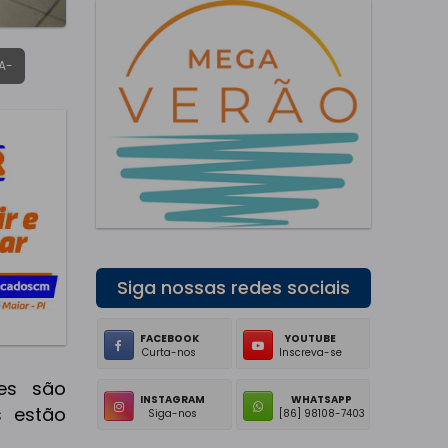
A-
Siga nossas redes sociais
FACEBOOK
YOUTUBE
Curta-nos
Inscreva-se
es são
INSTAGRAM
WHATSAPP
s estão
Siga-nos
[86] 98108-7403