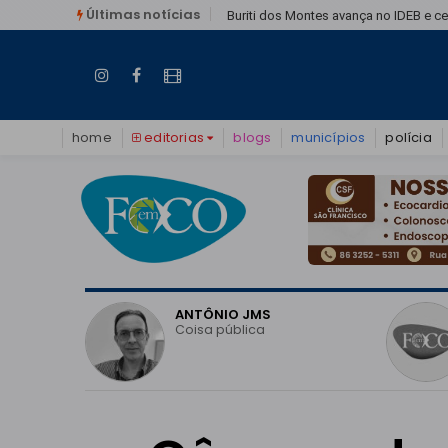
Últimas notícias
Buriti dos Montes avança no IDEB e c
home
editorias
blogs
municípios
polícia
O
ANTÔNIO JMS
vo do
Coisa pública
o em
 pode
eitoral?