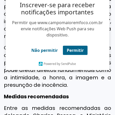
Inscrever-se para receber
político-eleitorais pode gerar indevida
notificações importantes
confusão entre comunicação
institucional e promoção individual",
Permitir que www.campomaioremfoco.com.br
destaca um dos trechos da
envie notificações Web Push para seu
dispositivo.
recomendação.
O MPPI também ressaltou que a
Não permitir
Permitir
divulgação de imagens de pessoas
presas, investigadas ou custodiadas
Powered by SendPulse
pode afetar direitos fundamentais como
a intimidade, a honra, a imagem e a
presunção de inocência.
Medidas recomendadas
Entre as medidas recomendadas ao