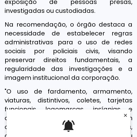
exposição de pessoas presas,
investigadas ou custodiadas.
Na recomendação, o órgão destaca a
necessidade de estabelecer regras
administrativas para o uso de redes
sociais por policiais civis, visando
preservar direitos fundamentais, a
regularidade das investigações e a
imagem institucional da corporação.
"O uso de fardamento, armamento,
viaturas, distintivos, coletes, tarjetas
funcionais, logomarcas, insígnias e
×
demais símbolos institucionais em
conteúdos pessoais, promocionais,
comerciais, humorísticos, satíricos ou