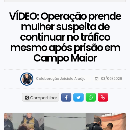
VÍDEO: Operação prende
mulher suspeita de
continuar no tráfico
mesmo após prisão em
Campo Maior
Colaboração Joiciele Araújo
03/06/2026
Facebook
Twitter
Whatsapp
Hiperlink
Compartilhar