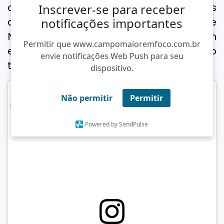
continuidade das atividades criminosas
Inscrever-se para receber
dos alvos da operação. Na residência de
notificações importantes
Natália, os policiais encontraram
Permitir que www.campomaioremfoco.com.br
entorpecentes, munições e dinheiro
envie notificações Web Push para seu
trocado.
dispositivo.
Não permitir
Permitir
Powered by SendPulse