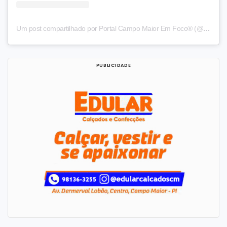
Um post compartilhado por Portal Campo Maior Em Foco® (@cm_emfoco)