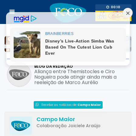
00:10
BLOG DA REDAÇÃO
Prefeito usa adesivo do filho pré-
candidato em mutirão de saúde; pode
configurar crime eleitoral?
Receba as notícias de
Campo Maior
Campo Maior
Colaboração Joiciele Araújo