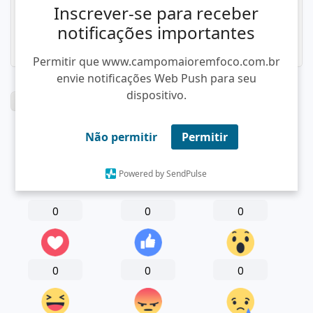
Inscrever-se para receber
notificações importantes
Permitir que www.campomaioremfoco.com.br
envie notificações Web Push para seu
dispositivo.
Tags:
Capitão de Campos
Não permitir
Permitir
Compartilhe sua reação
Powered by SendPulse
0
0
0
0
0
0