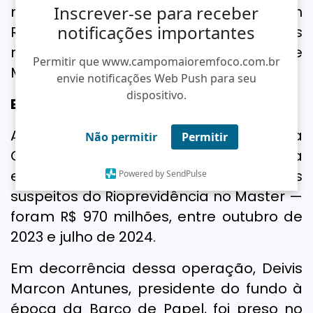
Inscrever-se para receber
mandado de busca na Operação Sem
notificações importantes
Refino, contra supostas fraudes fiscais
na Refit, a antiga Refinaria de
Permitir que www.campomaioremfoco.com.br
Manguinhos.
envie notificações Web Push para seu
dispositivo.
Barco de Papel
A investigação é um desdobramento da
Não permitir
Permitir
Operação Barco de Papel, deflagrada
em janeiro, que identificou aportes
Powered by SendPulse
suspeitos do Rioprevidência no Master —
foram R$ 970 milhões, entre outubro de
2023 e julho de 2024.
Em decorrência dessa operação, Deivis
Marcon Antunes, presidente do fundo à
época da Barco de Papel, foi preso no