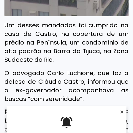
Um desses mandados foi cumprido na
casa de Castro, na cobertura de um
prédio na Península, um condomínio de
alto padrão na Barra da Tijuca, na Zona
Sudoeste do Rio.
O advogado Carlo Luchione, que faz a
defesa de Cláudio Castro, informou que
o ex-governador acompanhava as
buscas “com serenidade”.
×
É a 2ª vez, em menos de 15 dias, que a PF
bate na porta de Castro. Em 15 de maio,
agentes cumpriram na casa dele um