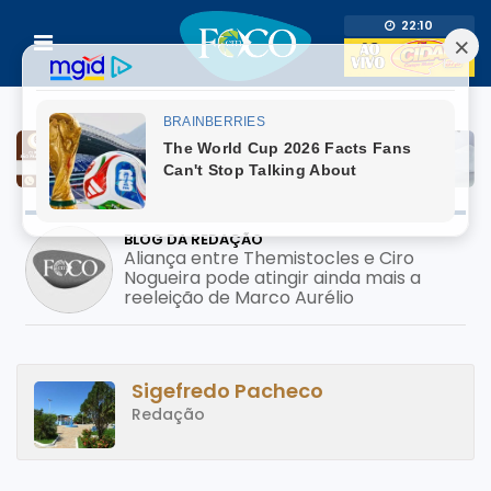
22:10
BLOG DA REDAÇÃO
Prefeito usa adesivo do filho pré-
candidato em mutirão de saúde; pode
configurar crime eleitoral?
Sigefredo Pacheco
Redação