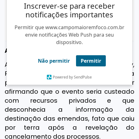
Inscrever-se para receber
notificações importantes
Permitir que www.campomaioremfoco.com.br
envie notificações Web Push para seu
dispositivo.
A FESTA
Não permitir
Permitir
Após a denúncia feita por Elvis Prasley,
Paulo Henrique e sua assessoria
Powered by SendPulse
passaram a atacar o comunicador
afirmando que o evento seria custeado
com recursos privados e que
desconhecia a informação da
destinação das emendas, fato que caiu
por terra após a revelação do
cancelamento dos processos.