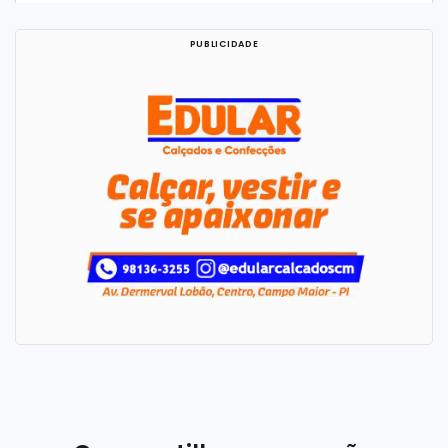
Um post compartilhado por G3 Telecom (@g3telecompi)