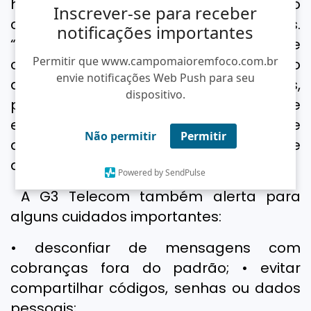
humanizado e acompanhamento
Inscrever-se para receber
constante das demandas dos clientes.
notificações importantes
“A orientação é que o cliente sempre
Permitir que www.campomaioremfoco.com.br
confirme qualquer informação
envie notificações Web Push para seu
diretamente nos nossos canais oficiais,
dispositivo.
principalmente em situações que
envolvam pagamentos, envio de
Não permitir
Permitir
documentos ou compartilhamento de
dados pessoais”, reforça a empresa.
Powered by SendPulse
A G3 Telecom também alerta para
alguns cuidados importantes:
• desconfiar de mensagens com
cobranças fora do padrão; • evitar
compartilhar códigos, senhas ou dados
pessoais;