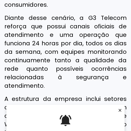
consumidores.
Diante desse cenário, a G3 Telecom
reforça que possui canais oficiais de
atendimento e uma operação que
funciona 24 horas por dia, todos os dias
da semana, com equipes monitorando
continuamente tanto a qualidade da
rede quanto possíveis ocorrências
relacionadas à segurança e
atendimento.
A estrutura da empresa inclui setores
como SAC, NOC e Infraestrutura, além
×
de suporte técnico via ligação e
WhatsApp, garantindo atendimento