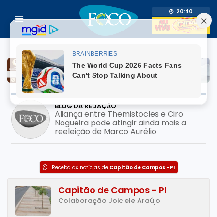
20:40
BLOG DA REDAÇÃO
Prefeito usa adesivo do filho pré-
candidato em mutirão de saúde; pode
configurar crime eleitoral?
Receba as notícias de
Capitão de Campos - PI
Capitão de Campos - PI
Colaboração Joiciele Araújo