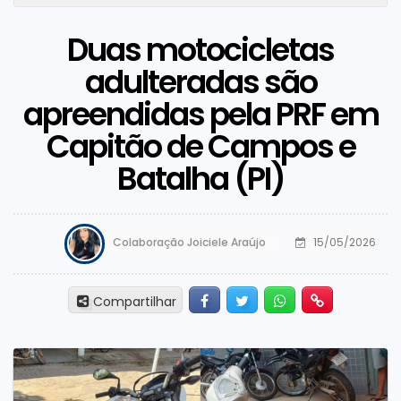
Duas motocicletas
adulteradas são
apreendidas pela PRF em
Capitão de Campos e
Batalha (PI)
Colaboração Joiciele Araújo
15/05/2026
Facebook
Twitter
Whatsapp
Hiperlink
Compartilhar