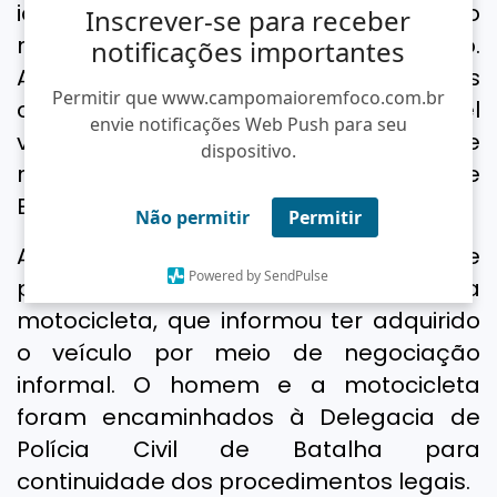
identificados indícios de adulteração
Inscrever-se para receber
nos sinais identificadores do veículo.
notificações importantes
Após análise minuciosa, os policiais
Permitir que www.campomaioremfoco.com.br
conseguiram identificar o provável
envie notificações Web Push para seu
veículo original, que possuía registro de
dispositivo.
roubo ocorrido em 2021 no município de
Esperantina.
Não permitir
Permitir
As diligências realizadas pela equipe
Powered by SendPulse
permitiram localizar o possuidor da
motocicleta, que informou ter adquirido
o veículo por meio de negociação
informal. O homem e a motocicleta
foram encaminhados à Delegacia de
Polícia Civil de Batalha para
continuidade dos procedimentos legais.