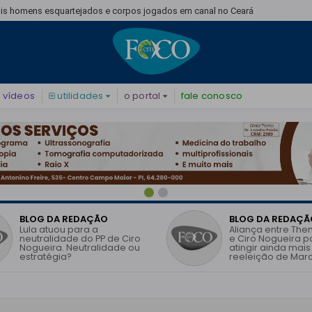
emessado por motocicleta no Piauí; condutor também morreu
vídeos
utilidades
o portal
fale conosco
BLOG DA REDAÇÃO
BLOG DA REDAÇÃ
Lula atuou para a
Aliança entre The
neutralidade do PP de Ciro
e Ciro Nogueira 
Nogueira. Neutralidade ou
atingir ainda mais
estratégia?
reeleição de Marc