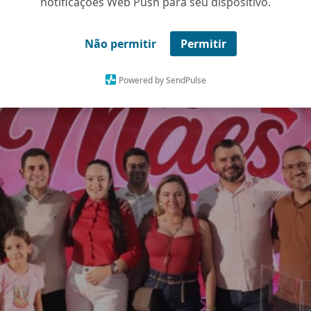
notificações Web Push para seu dispositivo.
Não permitir
Permitir
Powered by SendPulse