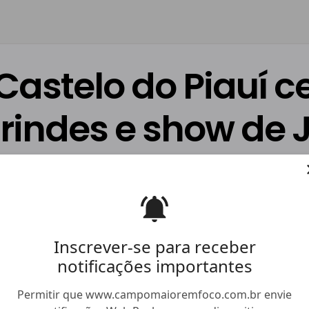
 Castelo do Piauí c
indes e show de 
Moreno
ação Joiciele Araújo
11/05/2026
às 11h53 (
última atualização:
1
Inscrever-se para receber
notificações importantes
Facebook
Twitter
Whatsapp
Hiperlink
Compartilhar
Permitir que www.campomaioremfoco.com.br envie