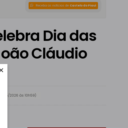
Receba as notícias de
Castelo do Piauí
elebra Dia das
João Cláudio
×
3/05/2026 às 10h59)