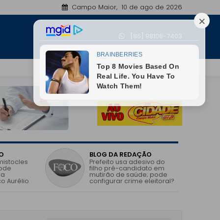
Campo Maior, 10 de ago de 2026
Morre Gilberto Alves, empresário e dono da Água Cr
[86] 98108-7403
01:05
O
BLOG DA REDAÇÃO
mistocles
Prefeito usa adesivo do
pode
filho pré-candidato em
 a
mutirão de saúde; pode
o Aurélio
configurar crime eleitoral?