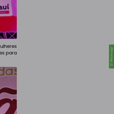
lheres
Whatsapp
des para