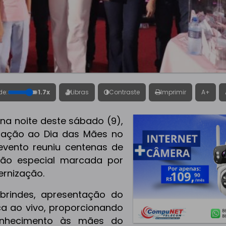
de:
1.7x
Libras
Contraste
Imprimir
A+
, na noite deste sábado (9),
ção ao Dia das Mães no
evento reuniu centenas de
ão especial marcada por
ernização.
brindes, apresentação do
a ao vivo, proporcionando
onhecimento às mães do