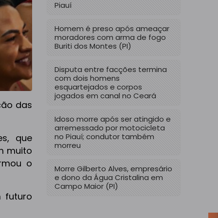
Piauí
Homem é preso após ameaçar
moradores com arma de fogo
Buriti dos Montes (PI)
Disputa entre facções termina
com dois homens
esquartejados e corpos
jogados em canal no Ceará
ção das
Idoso morre após ser atingido e
arremessado por motocicleta
no Piauí; condutor também
s, que
morreu
m muito
irmou o
Morre Gilberto Alves, empresário
e dono da Água Cristalina em
Campo Maior (PI)
 futuro