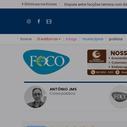
Últimas notícias
á
Idoso morre após ser atingido e arr
home
editorias
blogs
municípios
polícia
O
ANTÔNIO JMS
vo do
Coisa pública
o em
 pode
eitoral?