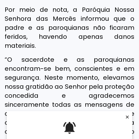
Por meio de nota, a Paróquia Nossa
Senhora das Mercês informou que o
padre e as paroquianas não ficaram
feridos, havendo apenas danos
materiais.
“O sacerdote e as paroquianas
encontram-se bem, conscientes e em
segurança. Neste momento, elevamos
nossa gratidão ao Senhor pela proteção
concedida e agradecemos
sinceramente todas as mensagens de
carinho, preocupação, solidariedade e
×
orações recebidas por nossa
comunidade paroquial”, disse um trecho