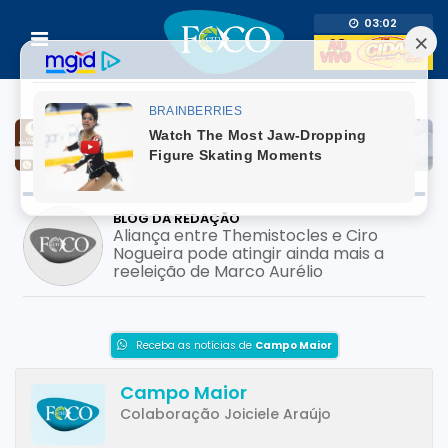
03:02
BLOG DA REDAÇÃO
Prefeito usa adesivo do filho pré-
candidato em mutirão de saúde; pode
configurar crime eleitoral?
Receba as notícias de
Campo Maior
Campo Maior
Colaboração Joiciele Araújo