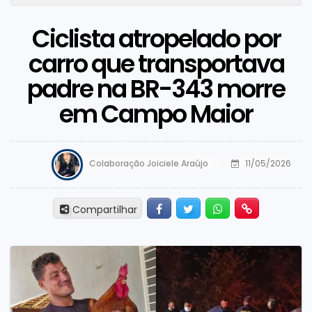
Ciclista atropelado por
carro que transportava
padre na BR-343 morre
em Campo Maior
Colaboração Joiciele Araújo
11/05/2026
Facebook
Twitter
Whatsapp
Hiperlink
Compartilhar