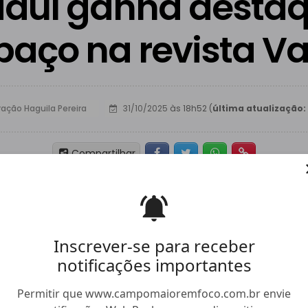
iauí ganha destaq
paço na revista V
ação Haguila Pereira
31/10/2025
às 18h52 (
última atualização:
Facebook
Twitter
Whatsapp
Hiperlink
Compartilhar
Inscrever-se para receber
notificações importantes
Permitir que www.campomaioremfoco.com.br envie