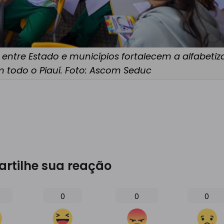
ntre Estado e municípios fortalecem a alfabeti
m todo o Piauí. Foto: Ascom Seduc
rtilhe sua reação
0
0
0