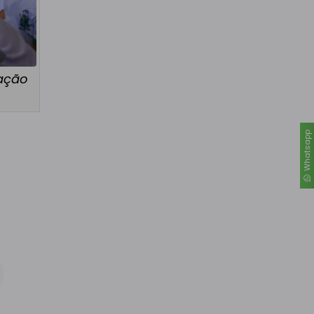
zação
Whatsapp