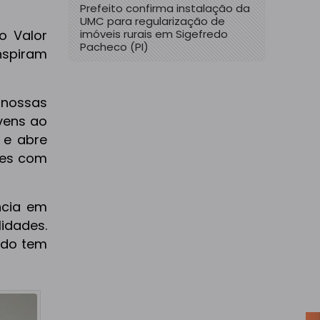
Prefeito confirma instalação da
UMC para regularização de
imóveis rurais em Sigefredo
o Valor
Pacheco (PI)
nspiram
 nossas
vens ao
 e abre
des com
ncia em
idades.
ado tem