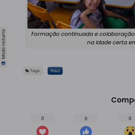
Modo noturno
Formação continuada e colaboração e
na idade certa e
Tags:
Piauí
Compa
0
0
0