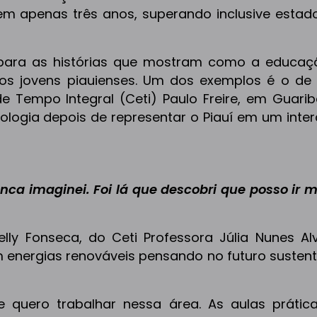
em apenas três anos, superando inclusive estad
 para as histórias que mostram como a educa
dos jovens piauienses. Um dos exemplos é o de
de Tempo Integral (Ceti) Paulo Freire, em Guari
nologia depois de representar o Piauí em um inte
nca imaginei. Foi lá que descobri que posso ir m
ielly Fonseca, do Ceti Professora Júlia Nunes Al
em energias renováveis pensando no futuro susten
 e quero trabalhar nessa área. As aulas prátic