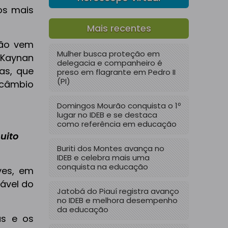
os mais
Mais recentes
ção vem
Mulher busca proteção em
 Kaynan
delegacia e companheiro é
bas, que
preso em flagrante em Pedro II
(PI)
rcâmbio
Domingos Mourão conquista o 1º
lugar no IDEB e se destaca
como referência em educação
uito
Buriti dos Montes avança no
IDEB e celebra mais uma
conquista na educação
ves, em
tável do
Jatobá do Piauí registra avanço
no IDEB e melhora desempenho
da educação
as e os