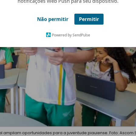
notificações Web Push para seu dispositivo.
Não permitir
Permitir
Powered by SendPulse
al ampliam oportunidades para a juventude piauiense. Foto: Ascom