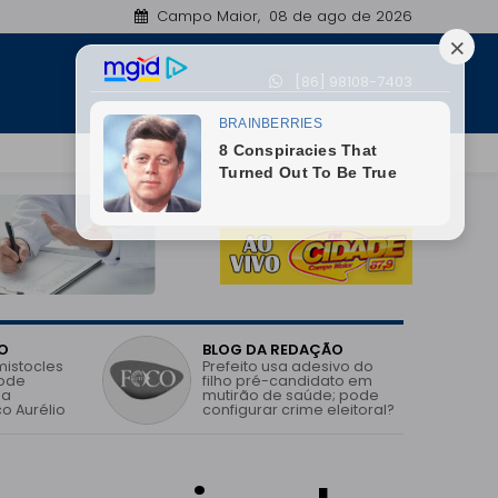
Campo Maior, 08 de ago de 2026
Jatobá do Piauí registra avanço no IDEB e melhor
[86] 98108-7403
00:43
O
BLOG DA REDAÇÃO
mistocles
Prefeito usa adesivo do
pode
filho pré-candidato em
 a
mutirão de saúde; pode
o Aurélio
configurar crime eleitoral?