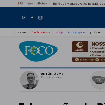
Últimas notícias
Buriti dos Montes avança no IDEB e c
home
editorias
blogs
municípios
polícia
O
ANTÔNIO JMS
vo do
Coisa pública
o em
 pode
eitoral?