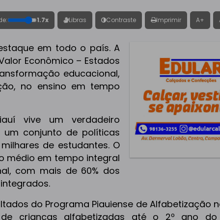
de:
1.7x
Libras
Contraste
Imprimir
A+
estaque em todo o país. A
 Valor Econômico – Estados
ransformação educacional,
ação, no ensino em tempo
auí vive um verdadeiro
 um conjunto de políticas
milhares de estudantes. O
no médio em tempo integral
onal, com mais de 60% dos
integrados.
tados do Programa Piauiense de Alfabetização n
 de crianças alfabetizadas até o 2º ano do