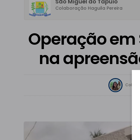
São Miguel do Tapuio
Colaboração Haguila Pereira
Operação em S
na apreensão
Colabor