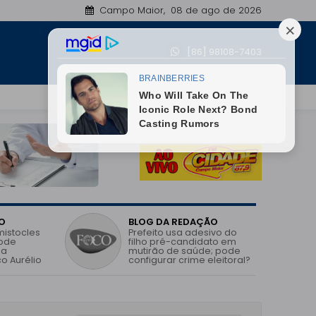
Campo Maior, 08 de ago de 2026
Jatobá do Piauí registra avanço no IDEB e melhor
[86] 98108-7403
07:17
O
BLOG DA REDAÇÃO
mistocles
Prefeito usa adesivo do
pode
filho pré-candidato em
 a
mutirão de saúde; pode
o Aurélio
configurar crime eleitoral?