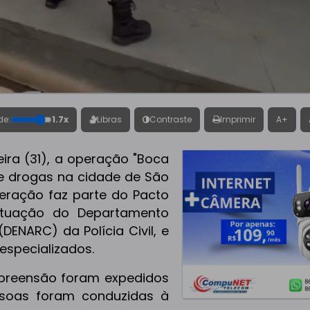
de:
1.7x
Libras
Contraste
Imprimir
A+
ira (31), a operação "Boca
e drogas na cidade de São
peração faz parte do Pacto
tuação do Departamento
DENARC) da Polícia Civil, e
 especializados.
preensão foram expedidos
ssoas foram conduzidas à