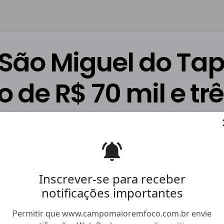
ão Miguel do Tapui
 de R$ 70 mil e tr
ação Haguila Pereira
31/10/2025
às 09h22 (
última atualização
Facebook
Twitter
Whatsapp
Hiperlink
Compartilhar
Inscrever-se para receber
notificações importantes
Permitir que www.campomaioremfoco.com.br envie