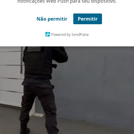
notificações Web Push para seu dispositivo.
Não permitir
Permitir
Powered by SendPulse