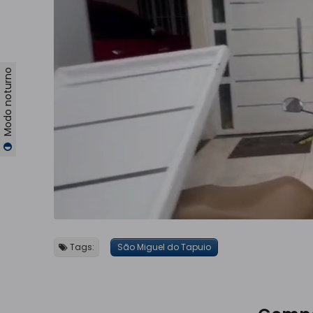
Modo noturno
Tags:
São Miguel do Tapuio