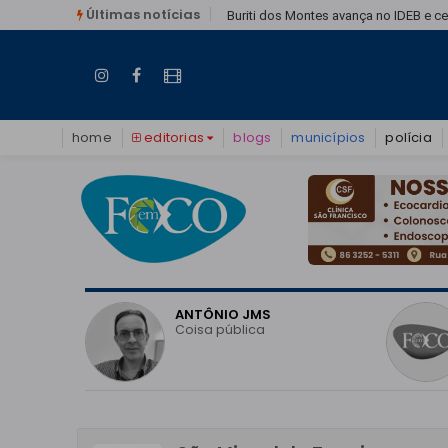
Últimas notícias
Buriti dos Montes avança no IDEB e c
home
editorias
blogs
municípios
polícia
O
ANTÔNIO JMS
vo do
Coisa pública
o em
 pode
eitoral?