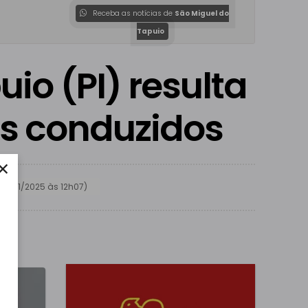
Receba as notícias de
São Miguel do
Tapuio
o (PI) resulta
ês conduzidos
×
:
01/11/2025 às 12h07)