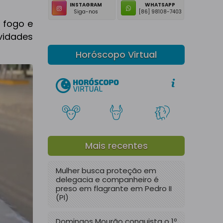
INSTAGRAM
WHATSAPP
Siga-nos
[86] 98108-7403
 fogo e
ividades
Horóscopo Virtual
Mais recentes
Mulher busca proteção em
delegacia e companheiro é
preso em flagrante em Pedro II
(PI)
Domingos Mourão conquista o 1º