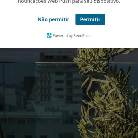
notificações Web Push para seu dispositivo.
Não permitir
Permitir
Powered by SendPulse