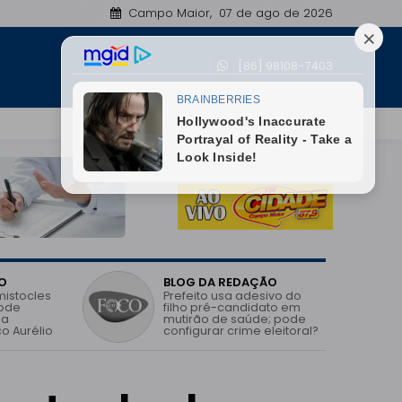
Campo Maior, 07 de ago de 2026
Nossa Senhora de Nazaré conquista 1º lugar na Regi
[86] 98108-7403
06:35
O
BLOG DA REDAÇÃO
mistocles
Prefeito usa adesivo do
pode
filho pré-candidato em
 a
mutirão de saúde; pode
o Aurélio
configurar crime eleitoral?