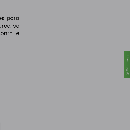
es para
rca, se
onta, e
Whatsapp