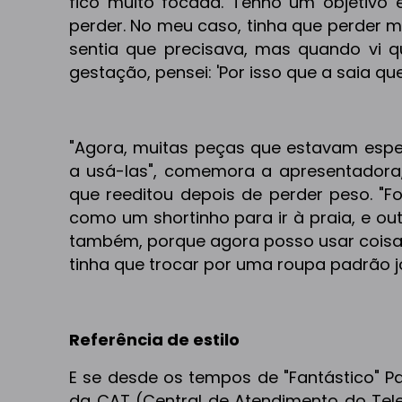
fico muito focada. Tenho um objetivo
perder. No meu caso, tinha que perder m
sentia que precisava, mas quando vi
gestação, pensei: 'Por isso que a saia qu
"Agora, muitas peças que estavam espe
a usá-las", comemora a apresentadora
que reeditou depois de perder peso. "F
como um shortinho para ir à praia, e o
também, porque agora posso usar coisa
tinha que trocar por uma roupa padrão j
Referência de estilo
E se desde os tempos de "Fantástico" Patr
da CAT (Central de Atendimento do Tele