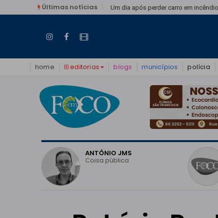
Últimas notícias
Teresina
Um dia após perder carro em incêndio
home
editorias
blogs
municípios
polícia
O
ANTÔNIO JMS
vo do
Coisa pública
o em
 pode
eitoral?