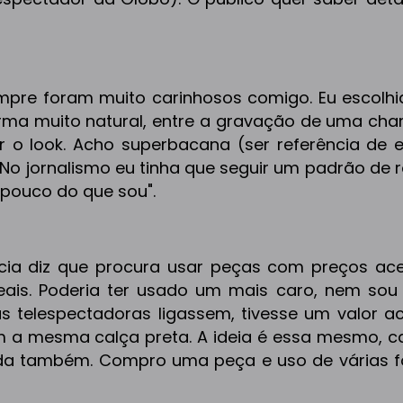
empre foram muito carinhosos comigo. Eu escolhi
orma muito natural, entre a gravação de uma ch
r o look. Acho superbacana (ser referência de es
 No jornalismo eu tinha que seguir um padrão de 
 pouco do que sou".
cia diz que procura usar peças com preços aces
eais. Poderia ter usado um mais caro, nem sou
telespectadoras ligassem, tivesse um valor ace
m a mesma calça preta. A ideia é essa mesmo, c
 vida também. Compro uma peça e uso de várias f