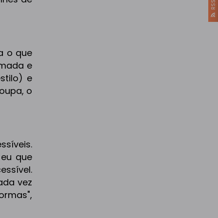
RSS
a o que
amada e
tilo) e
roupa, o
síveis.
 eu que
ssível.
ada vez
ormas",