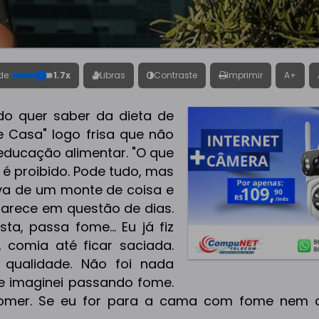
de:
1.7x
Libras
Contraste
Imprimir
A+
do quer saber da dieta de
e Casa" logo frisa que não
educação alimentar. "O que
é proibido. Pode tudo, mas
va de um monte de coisa e
parece em questão de dias.
a, passa fome... Eu já fiz
 comia até ficar saciada.
qualidade. Não foi nada
me imaginei passando fome.
comer. Se eu for para a cama com fome nem 