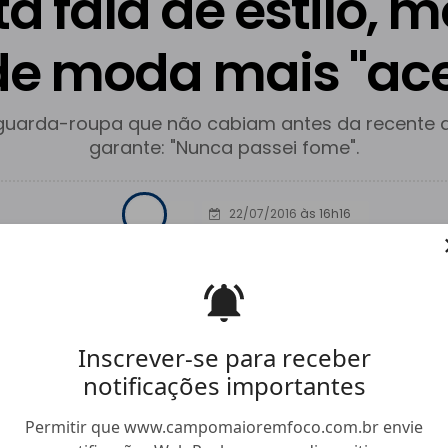
ta fala de estilo, m
e moda mais "ace
arda-roupa que não cabiam antes da recente die
garante: "Nunca passei fome".
22/07/2016
às 16h16
Facebook
Twitter
Whatsapp
Hiperlink
Compartilhar
Inscrever-se para receber
notificações importantes
Permitir que www.campomaioremfoco.com.br envie