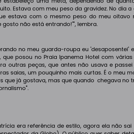
 e estabeleço uma meta, dependendo de quant
uito. Estava com meu peso da gravidez. No dia a
 que estava com o mesmo peso do meu oitavo
e gosto não está entrando!'", lembra.
rando no meu guarda-roupa eu 'desaposentei' e
, que posou no Praia Ipanema Hotel com várias
ora outras peças, que antes não usava e passei 
utras saias, um pouquinho mais curtas. É o meu 
s que já gostava, mas que quando chegava no t
ornalismo".
ícia era referência de estilo, agora ela não sai 
spectador da Globo). O público quer saber deta