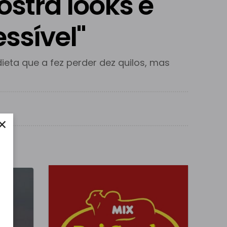
ostra looks e
ssível"
ta que a fez perder dez quilos, mas
×