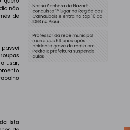
o quero
Nossa Senhora de Nazaré
 dia não
conquista 1º lugar na Região dos
 mês de
Carnaubais e entra no top 10 do
IDEB no Piauí
Professor da rede municipal
morre aos 63 anos após
acidente grave de moto em
 passei
Pedro II; prefeitura suspende
 roupas
aulas
a usar,
momento
rabalho
da lista
lhes de