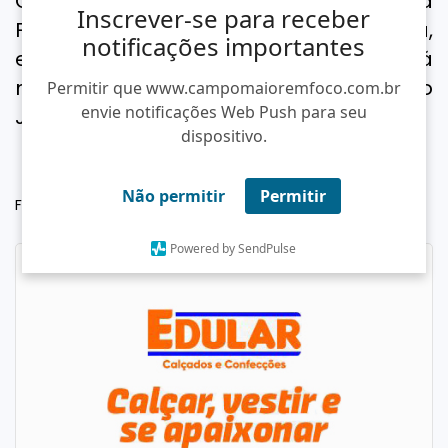
O velório está sendo realizado na
Inscrever-se para receber
Funerária Pax União, na Av. Miguel Rosa,
notificações importantes
em Teresina. O sepultamento ocorrerá
na quinta-feira (6), às 17h, no Cemitério
Permitir que www.campomaioremfoco.com.br
envie notificações Web Push para seu
Jardim da Ressurreição.
dispositivo.
Não permitir
Permitir
Fonte: Conecta Piauí
Powered by SendPulse