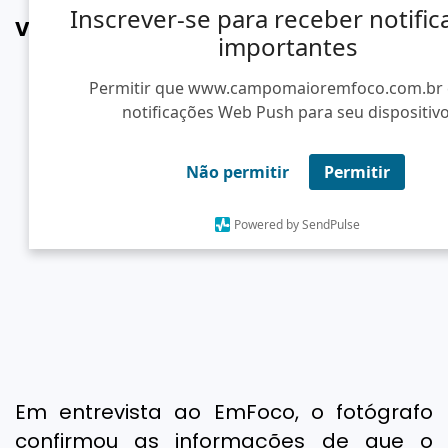
Inscrever-se para receber notifi
VEJA OS MOMENTOS NA INTEGRA:
importantes
Permitir que www.campomaioremfoco.com.br 
notificações Web Push para seu dispositivo
Não permitir
Permitir
Powered by SendPulse
Em entrevista ao EmFoco, o fotógrafo
confirmou as informações de que o