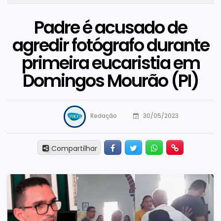
Padre é acusado de
agredir fotógrafo durante
primeira eucaristia em
Domingos Mourão (PI)
Redação
30/05/2023
Facebook
Twitter
Whatsapp
Hiperlink
Compartilhar