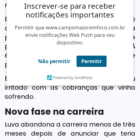
milhões seguidores no mundo.
Inscrever-se para receber
notificações importantes
Em junho deste ano, o influencer baiano
chegou a anunciar uma pausa na
Permitir que www.campomaioremfoco.com.br
envie notificações Web Push para seu
produção dos vídeos por conta de
dispositivo.
problemas com seu empresário. À
época, ele alegou que contratos de
Não permitir
Permitir
publicidade não tinham sido pagos.
Em uma postagem, Luva se mostrou
Powered by SendPulse
irritado com as cobranças que vinha
sofrendo.
Nova fase na carreira
Luva abandona a carreira menos de três
meses depois de anunciar que teria