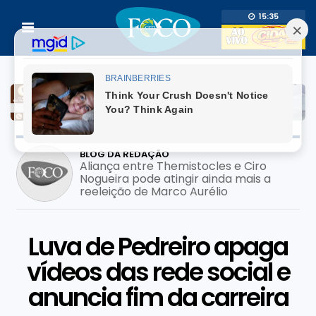
15:35
BLOG DA REDAÇÃO
Prefeito usa adesivo do filho pré-
candidato em mutirão de saúde; pode
configurar crime eleitoral?
Luva de Pedreiro apaga
vídeos das rede social e
anuncia fim da carreira