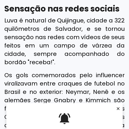
Sensação nas redes sociais
Luva é natural de Quijingue, cidade a 322
quilômetros de Salvador, e se tornou
sensação nas redes com vídeos de seus
feitos em um campo de várzea da
cidade, sempre acompanhado do
bordão "receba!".
Os gols comemorados pelo influencer
viralizavam entre craques de futebol no
Brasil e no exterior: Neymar, Nenê e os
alemães Serge Gnabry e Kimmich são
×
fãs dele. Até o filho do craque português
Cristiano Ronaldo, compartilhou vídeos
de Luva. O bordão 'receba' chegou a