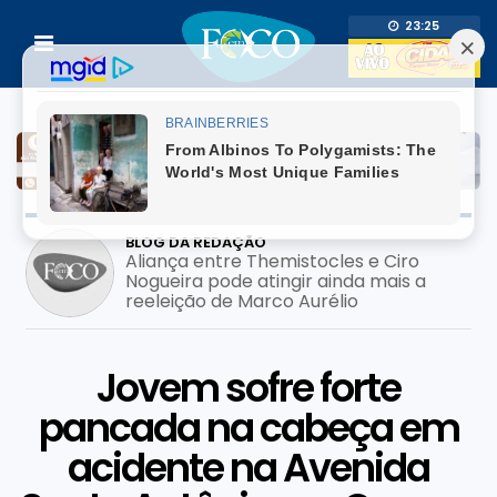
23:25
BLOG DA REDAÇÃO
Prefeito usa adesivo do filho pré-
candidato em mutirão de saúde; pode
configurar crime eleitoral?
Jovem sofre forte
pancada na cabeça em
acidente na Avenida