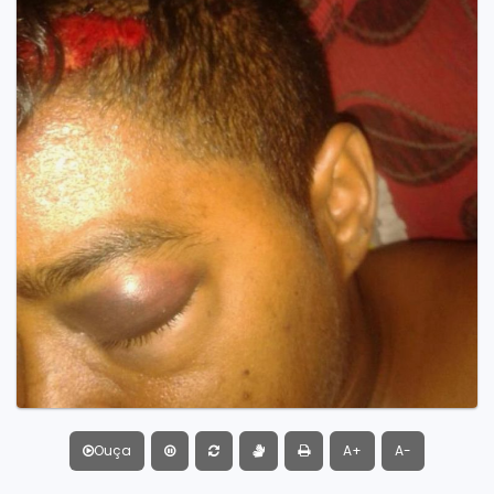
Ouça
A+
A-