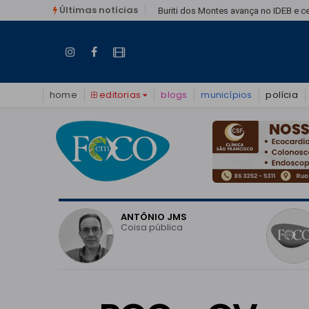
Últimas notícias
Buriti dos Montes avança no IDEB e c
home
editorias
blogs
municípios
polícia
O
ANTÔNIO JMS
vo do
Coisa pública
o em
 pode
eitoral?