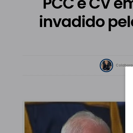
PCC e CV em 
invadido pe
Colaboraç