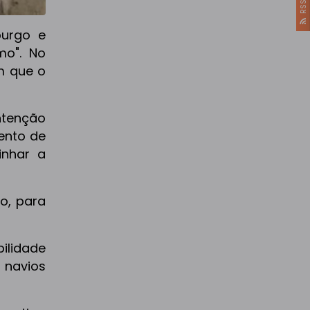
RSS
burgo e
mo". No
om que o
ntenção
mento de
inhar a
o, para
bilidade
 navios