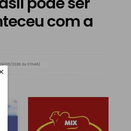
asil pode ser
nteceu com a
29/05/2026 às 07h46)
×