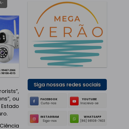
A-
Siga nossas redes sociais
orists”,
ons”, ou
FACEBOOK
YOUTUBE
Curta-nos
Inscreva-se
 Estado
ro.
INSTAGRAM
WHATSAPP
Siga-nos
[86] 98108-7403
Ciência