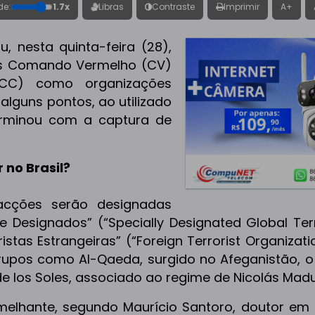
de:
1.7x
Libras
Contraste
Imprimir
A+
 nesta quinta-feira (28),
iras Comando Vermelho (CV)
PCC) como organizações
alguns pontos, ao utilizado
erminou com a captura de
no Brasil?
acções serão designadas
 Designados” (“Specially Designated Global Terr
tas Estrangeiras” (“Foreign Terrorist Organizati
upos como Al-Qaeda, surgido no Afeganistão, o
 de los Soles, associado ao regime de Nicolás Madu
melhante, segundo Maurício Santoro, doutor em 