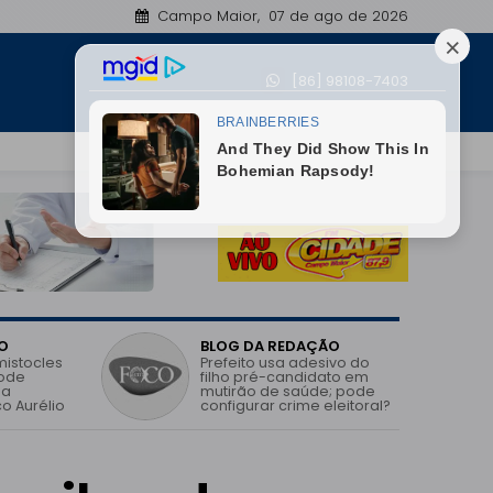
Campo Maior, 07 de ago de 2026
Jatobá do Piauí registra avanço no IDEB e melhor
[86] 98108-7403
18:13
O
BLOG DA REDAÇÃO
mistocles
Prefeito usa adesivo do
pode
filho pré-candidato em
 a
mutirão de saúde; pode
o Aurélio
configurar crime eleitoral?