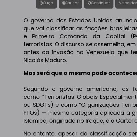
Ouça
Pausar
Continuar
Velocida
O governo dos Estados Unidos anunciou,
que vai classificar as facções brasile
e Primeiro Comando da Capital (
terroristas. O discurso se assemelha, em 
antes da invasão na Venezuela que t
Nicolás Maduro.
Mas será que o mesmo pode acontecer 
Segundo o governo americano, as f
como “Terroristas Globais Especialmente
ou SDGTs) e como “Organizações Terroris
FTOs) — mesma categoria aplicada a gr
Islâmico, originado no Iraque, e o Cartel
No entanto, apesar da classificação se