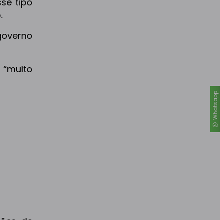
se tipo
.
governo
é “muito
Whatsapp