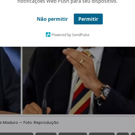
notificações Web Push para seu dispositivo.
Não permitir
Permitir
Powered by SendPulse
e Maduro — Foto: Reprodução