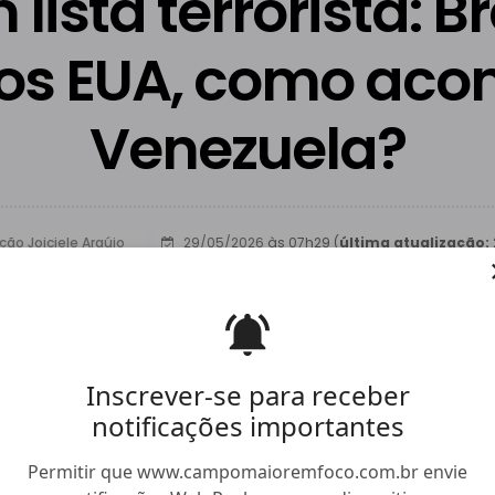
lista terrorista: Br
los EUA, como aco
Venezuela?
ão Joiciele Araújo
29/05/2026
às 07h29 (
última atualização:
Facebook
Twitter
Whatsapp
Hiperlink
Compartilhar
Inscrever-se para receber
notificações importantes
Permitir que www.campomaioremfoco.com.br envie