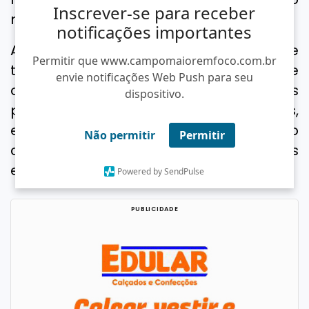
Inscrever-se para receber
no
site
da Fundação Carlos Chagas.
notificações importantes
A Sesapi reforça a importância de que
Permitir que www.campomaioremfoco.com.br
todos os candidatos leiam atentamente
envie notificações Web Push para seu
o edital completo e suas retificações
dispositivo.
para acompanhar os cronogramas,
exigências e orientações, garantindo o
Não permitir
Permitir
cumprimento adequado das próximas
etapas do concurso.
Powered by SendPulse